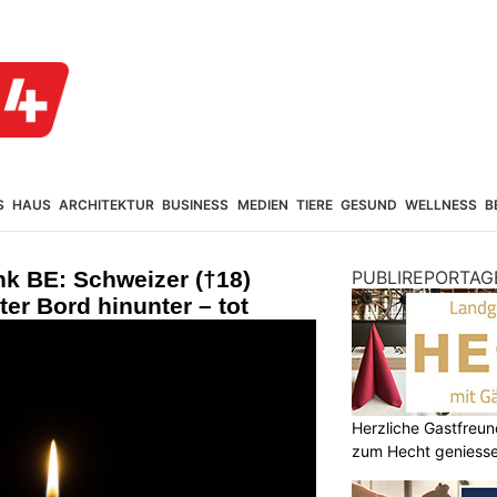
S
HAUS
ARCHITEKTUR
BUSINESS
MEDIEN
TIERE
GESUND
WELLNESS
B
enk BE: Schweizer (†18)
PUBLIREPORTAG
ter Bord hinunter – tot
Herzliche Gastfreu
zum Hecht geniess