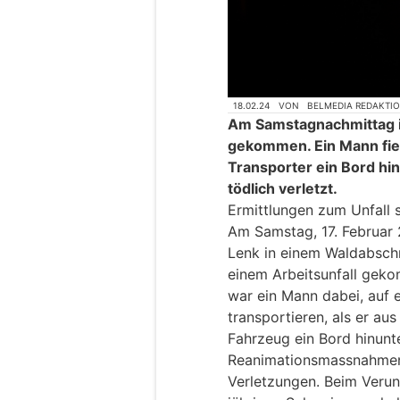
18.02.24
VON
BELMEDIA REDAKTI
Am Samstagnachmittag is
gekommen. Ein Mann fiel
Transporter ein Bord hi
tödlich verletzt.
Ermittlungen zum Unfall 
Am Samstag, 17. Februar 2
Lenk in einem Waldabschn
einem Arbeitsunfall geko
war ein Mann dabei, auf 
transportieren, als er a
Fahrzeug ein Bord hinunte
Reanimationsmassnahmen 
Verletzungen. Beim Verunf