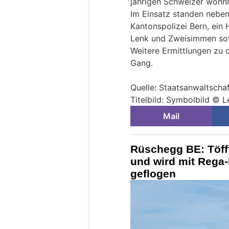
jährigen Schweizer wohnh
Im Einsatz standen nebe
Kantonspolizei Bern, ein
Lenk und Zweisimmen so
Weitere Ermittlungen zu 
Gang.
Quelle: Staatsanwaltscha
Titelbild: Symbolbild © 
Mail
Rüschegg BE: Töfff
und wird mit Rega-H
geflogen