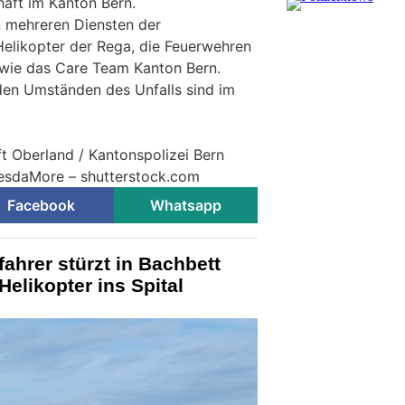
aft im Kanton Bern.
n mehreren Diensten der
 Helikopter der Rega, die Feuerwehren
wie das Care Team Kanton Bern.
den Umständen des Unfalls sind im
ft Oberland / Kantonspolizei Bern
LesdaMore – shutterstock.com
Facebook
Whatsapp
ahrer stürzt in Bachbett
elikopter ins Spital