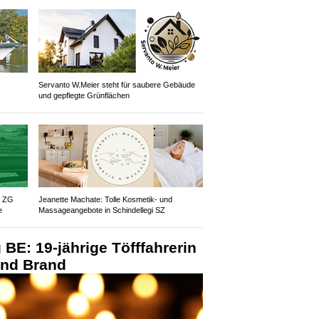
Servanto W.Meier steht für saubere Gebäude
und gepflegte Grünflächen
z ZG
Jeanette Machate: Tolle Kosmetik- und
e
Massageangebote in Schindellegi SZ
 BE: 19-jährige Töfffahrerin
 und Brand