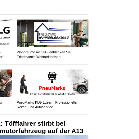
–
Wohnräume mit Stil – entdecken Sie
arf
Friedmann’s Wohnerlebnisse
ür
PneuMarks KLG Luzern: Professioneller
Reifen- und Autoservice
Töfffahrer stirbt bei
elmotorfahrzeug auf der A13