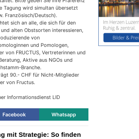
altet. Bitte geben Sie ihre Präferenz
e Tagung wird simultan übersetzt
. Französisch/Deutsch).
et sich an alle, die sich für den
nd alten Obstsorten interessieren,
roduzierende von
omologinnen und Pomologen,
rer von FRUCTUS, Vertreterinnen und
d Beratung, Aktive aus NGOs und
chstamm-Branche.
ägt 90.- CHF für Nicht-Mitglieder
er von Fructus.
her Informationsdienst LID
Facebook
Whatsapp
g mit Strategie: So finden