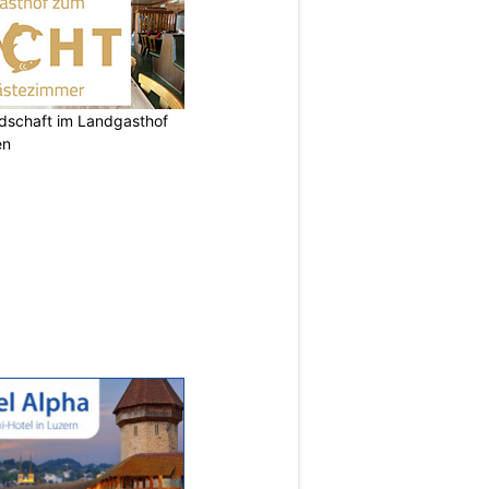
ndschaft im Landgasthof
en
N