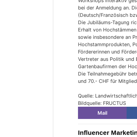
Workshops interaktiv gest
bei der Anmeldung an. Di
(Deutsch/Französisch bzw
Die Jubiläums-Tagung richt
Erhalt von Hochstämmen u
sowie insbesondere an P
Hochstammprodukten, P
Fördererinnen und Förde
Vertreter aus Politik un
Gartenbaufirmen der Ho
Die Teilnahmegebühr betr
und 70.- CHF für Mitglied
Quelle: Landwirtschaftlic
Bildquelle: FRUCTUS
Mail
Influencer Marketin