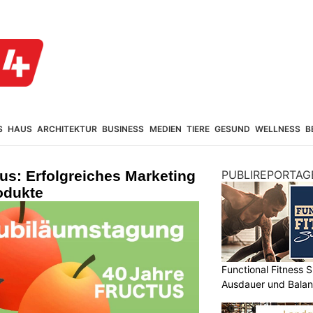
S
HAUS
ARCHITEKTUR
BUSINESS
MEDIEN
TIERE
GESUND
WELLNESS
B
kus: Erfolgreiches Marketing
PUBLIREPORTAG
odukte
Functional Fitness S
Ausdauer und Balanc