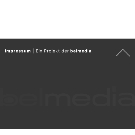
Urotech GmbH treibt Innovation in der Industrie voran
Liestal BL: Falsche Polizisten, Schockanrufe
und Kettentrick – Polizei schlägt Alarm
26.07.26
VON
BELMEDIA REDAKTION
Nicht alle sehen unsere Warnungen – aber du kannst sie
weitergeben!
Betrüger haben es besonders auf ältere Menschen abgesehen
– diejenigen, die wir online nur schwer erreichen.
Weiterlesen
Euro Computer, Aarau – Technik entdecken im Laden und Online-Shop
Mayinger Gärten kombiniert Gartenbau und ökologische Begrünungslösungen
Simply: Ihr Partner für massgeschneiderte Versicherungsberatung