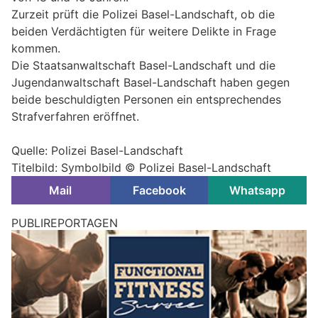
Zurzeit prüft die Polizei Basel-Landschaft, ob die
beiden Verdächtigten für weitere Delikte in Frage
kommen.
Die Staatsanwaltschaft Basel-Landschaft und die
Jugendanwaltschaft Basel-Landschaft haben gegen
beide beschuldigten Personen ein entsprechendes
Strafverfahren eröffnet.
Quelle: Polizei Basel-Landschaft
Titelbild: Symbolbild © Polizei Basel-Landschaft
Mail
Facebook
Whatsapp
Muttenz BL: Entreissdiebstahl scheitert –
Seniorin (88) schlägt Marokkanerin in die Flucht
04.04.26
VON
BELMEDIA REDAKTION
Am Freitagnachmittag, 03. April 2026, konnte die Polizei
Basel-Landschaft nach einem versuchten Entreissdiebstahl
an der Birsfelderstrasse in Muttenz eine tatverdächtige Frau