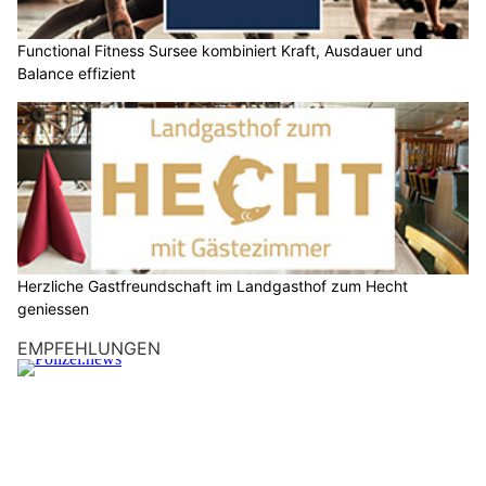
anhalten.
Verletzt wurde niemand.
Weiterlesen
Effiziente Sanierungen und Rückbauten durch Weiss Immobilien & Dienstleistungen
GmbH
MRS Elektro GmbH: Elektrotechnik für Neubau, Umbau und Renovation
Alles aus einer Hand – Mara Services entrümpelt, reinigt und organisiert
Winklinger Verputz GmbH: Nachhaltige Verputzarbeiten für Ihr Bauvorhaben
Kanton Basel-Landschaft: Trickdiebe stehlen
Halsketten – Polizei warnt vor neuer Masche
10.03.26
VON
BELMEDIA REDAKTION