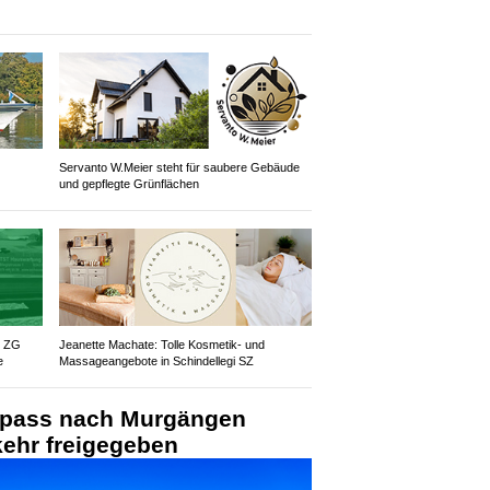
Servanto W.Meier steht für saubere Gebäude
und gepflegte Grünflächen
z ZG
Jeanette Machate: Tolle Kosmetik- und
e
Massageangebote in Schindellegi SZ
npass nach Murgängen
kehr freigegeben