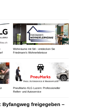
–
Wohnräume mit Stil – entdecken Sie
arf
Friedmann’s Wohnerlebnisse
ür
PneuMarks KLG Luzern: Professioneller
Reifen- und Autoservice
: Byfangweg freigegeben –