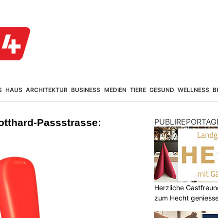
S
HAUS
ARCHITEKTUR
BUSINESS
MEDIEN
TIERE
GESUND
WELLNESS
B
otthard-Passstrasse:
PUBLIREPORTAG
Herzliche Gastfreu
zum Hecht geniess