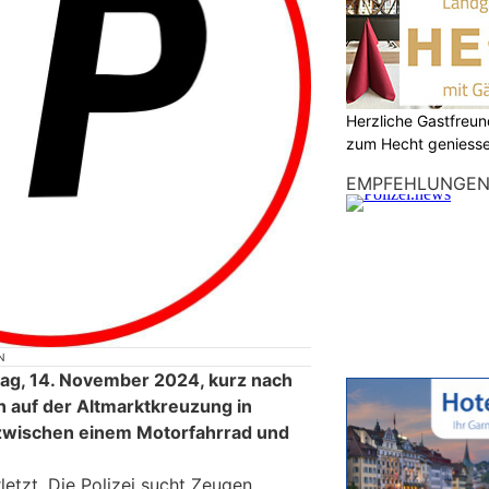
Herzliche Gastfreu
zum Hecht geniess
EMPFEHLUNGE
N
g, 14. November 2024, kurz nach
h auf der Altmarktkreuzung in
n zwischen einem Motorfahrrad und
etzt. Die Polizei sucht Zeugen.