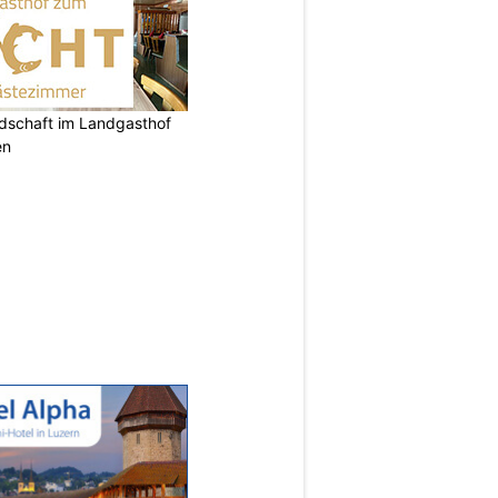
ndschaft im Landgasthof
en
N