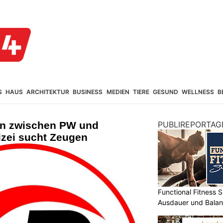
S
HAUS
ARCHITEKTUR
BUSINESS
MEDIEN
TIERE
GESUND
WELLNESS
B
ion zwischen PW und
PUBLIREPORTAG
izei sucht Zeugen
Functional Fitness S
Ausdauer und Balanc