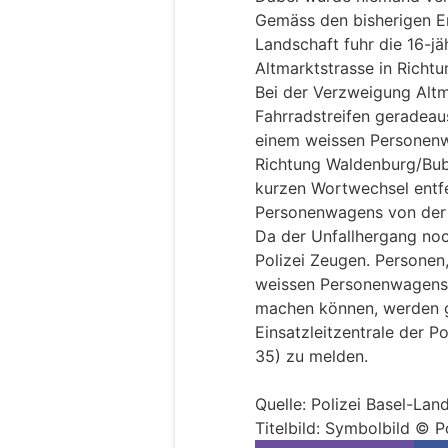
Gemäss den bisherigen Er
Landschaft fuhr die 16-jä
Altmarktstrasse in Richtu
Bei der Verzweigung Altm
Fahrradstreifen geradeau
einem weissen Personenwa
Richtung Waldenburg/Bub
kurzen Wortwechsel entfe
Personenwagens von der U
Da der Unfallhergang noch
Polizei Zeugen. Personen
weissen Personenwagens
machen können, werden g
Einsatzleitzentrale der P
35) zu melden.
Quelle: Polizei Basel-Lan
Titelbild: Symbolbild © P