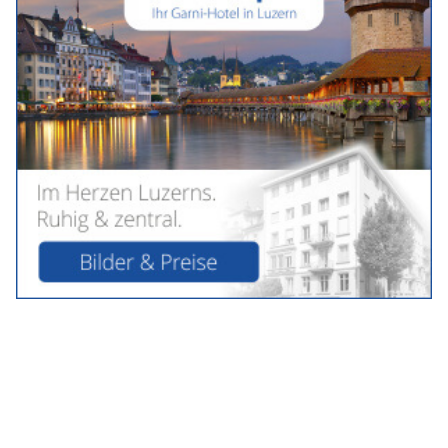
konnte festgenommen werden. Die Luzerner Polizei sucht
Zeugen.
Weiterlesen
KEG GmbH: Moderne Heizsysteme mit Wärmepumpe und Solarstrom
Geben Sie Einbrechern keine Chance – mit dem Einbruch-Frühwarnsystem „FR.ED“
von Suritec
PVT-Schweiz GmbH bietet massgeschneiderte Photovoltaiklösungen für jedes Dach
Urotech GmbH treibt Innovation in der Industrie voran
Luzern LU: Ungar (58) nach mutmasslichem
Einschleichdiebstahl festgenommen
22.06.26
VON
BELMEDIA REDAKTION
Am Sonntag (21. Juni 2026, kurz nach 14:30 Uhr) wurde der