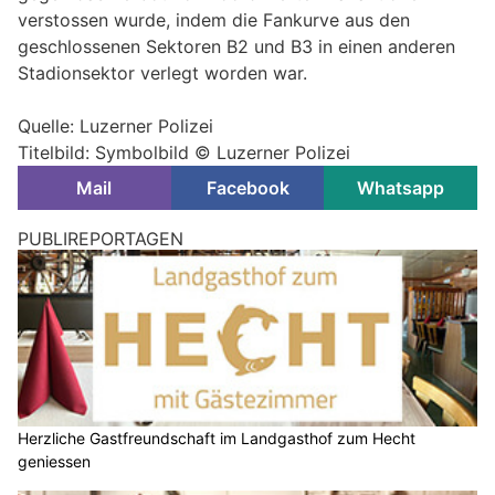
verstossen wurde, indem die Fankurve aus den
geschlossenen Sektoren B2 und B3 in einen anderen
Stadionsektor verlegt worden war.
Quelle: Luzerner Polizei
Titelbild: Symbolbild © Luzerner Polizei
Mail
Facebook
Whatsapp
Luzern LU: Polizei warnt vor dubiosen
Goldankäufern an der Haustür
27.05.26
VON
BELMEDIA REDAKTION
Alle gewerbsmässigen Ankäufe von Altedelmetallen
unterstehen seit 2023 einer Registrierungspflicht.
Die Luzerner Polizei stellte in den jüngsten Tagen vermehrt
Händler fest, die direkt an der Haustüre agieren.
Weiterlesen