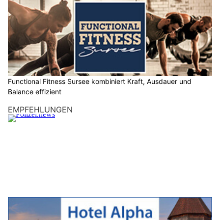
Effiziente Sanierungen und Rückbauten durch Weiss Immobilien & Dienstleistungen
GmbH
MRS Elektro GmbH: Elektrotechnik für Neubau, Umbau und Renovation
Alles aus einer Hand – Mara Services entrümpelt, reinigt und organisiert
Winklinger Verputz GmbH: Nachhaltige Verputzarbeiten für Ihr Bauvorhaben
Luzern LU: Erhebliche Verletzungen nach
Auseinandersetzung im Inselipark
14.07.26
VON
BELMEDIA REDAKTION
Am Samstagabend kam es im Inselipark in der Stadt Luzern
zu einer
tätlichen Auseinandersetzung
zwischen mehreren
Personen.
Dabei wurde ein Mann erheblich verletzt. Ein Tatverdächtiger