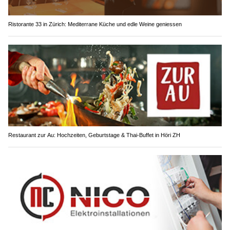
Ristorante 33 in Zürich: Mediterrane Küche und edle Weine geniessen
Restaurant zur Au: Hochzeiten, Geburtstage & Thai-Buffet in Höri ZH