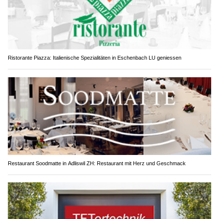
Ristorante Piazza: Italienische Spezialitäten in Eschenbach LU geniessen
Restaurant Soodmatte in Adliswil ZH: Restaurant mit Herz und Geschmack