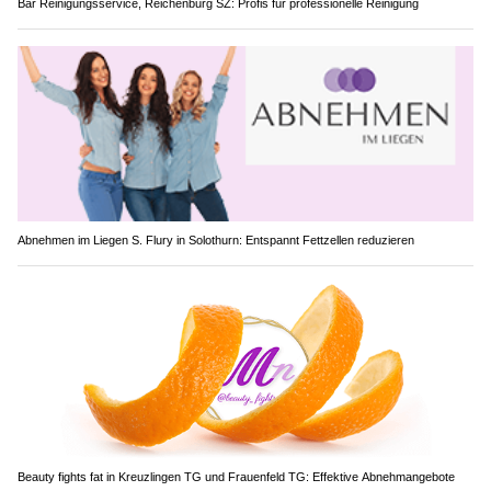
Bär Reinigungsservice, Reichenburg SZ: Profis für professionelle Reinigung
Abnehmen im Liegen S. Flury in Solothurn: Entspannt Fettzellen reduzieren
Beauty fights fat in Kreuzlingen TG und Frauenfeld TG: Effektive Abnehmangebote