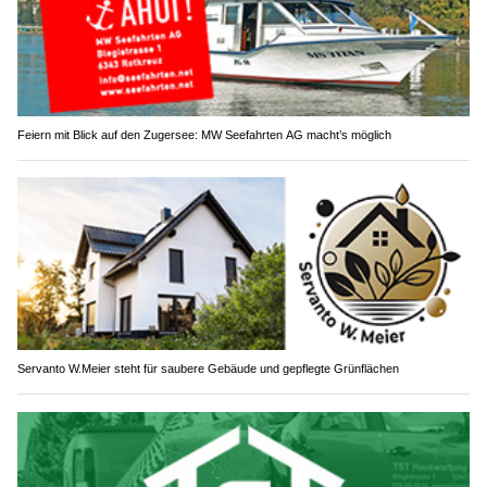
Feiern mit Blick auf den Zugersee: MW Seefahrten AG macht’s möglich
Servanto W.Meier steht für saubere Gebäude und gepflegte Grünflächen