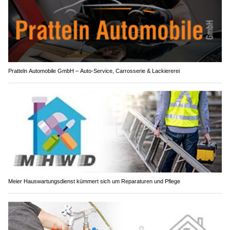
Pratteln Automobile GmbH – Auto-Service, Carrosserie & Lackiererei
Meier Hauswartungsdienst kümmert sich um Reparaturen und Pflege