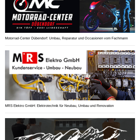
Motorrad-Center Dübendorf: Umbau, Reparatur und Occasionen vom Fachmann
MRS Elektro GmbH: Elektrotechnik für Neubau, Umbau und Renovation