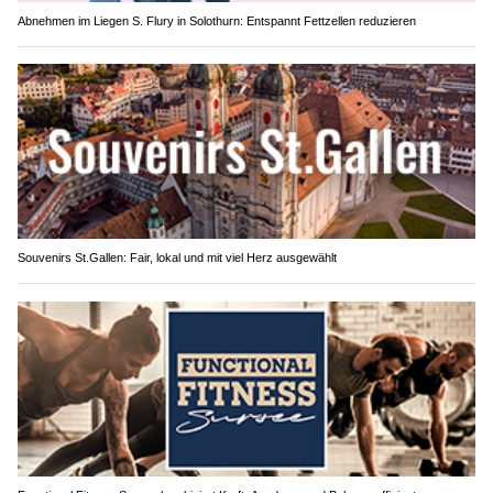
Abnehmen im Liegen S. Flury in Solothurn: Entspannt Fettzellen reduzieren
Souvenirs St.Gallen: Fair, lokal und mit viel Herz ausgewählt