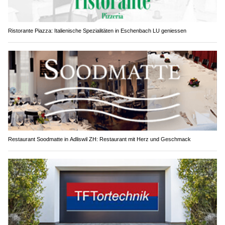
Ristorante Piazza: Italienische Spezialitäten in Eschenbach LU geniessen
Restaurant Soodmatte in Adliswil ZH: Restaurant mit Herz und Geschmack