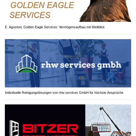
E. Agustoni, Golden Eagle Services: Vermögensaufbau mit Weitblick
Individuelle Reinigungslösungen von rhw services GmbH für höchste Ansprüche