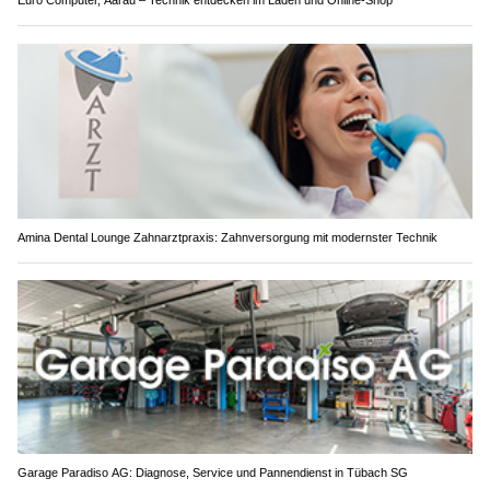
Euro Computer, Aarau – Technik entdecken im Laden und Online-Shop
Amina Dental Lounge Zahnarztpraxis: Zahnversorgung mit modernster Technik
Garage Paradiso AG: Diagnose, Service und Pannendienst in Tübach SG