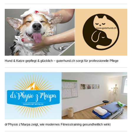
Hund & Katze gepflegt & glücklich – guterhund.ch sorgt für professionelle Pflege
dr’Physio z’Marpa zeigt, wie modernes Fitnesstraining gesundheitlich wirkt