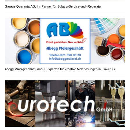
Garage Quaranta AG: Ihr Partner für Subaru-Service und -Reparatur
Abegg Malergeschäft GmbH: Experten für kreative Malerlösungen in Flawil SG