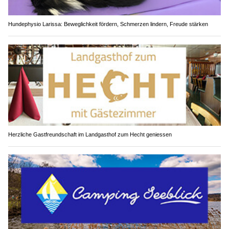
Hundephysio Larissa: Beweglichkeit fördern, Schmerzen lindern, Freude stärken
Herzliche Gastfreundschaft im Landgasthof zum Hecht geniessen