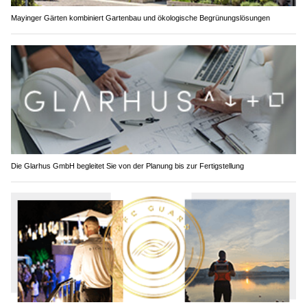
Mayinger Gärten kombiniert Gartenbau und ökologische Begrünungslösungen
Die Glarhus GmbH begleitet Sie von der Planung bis zur Fertigstellung