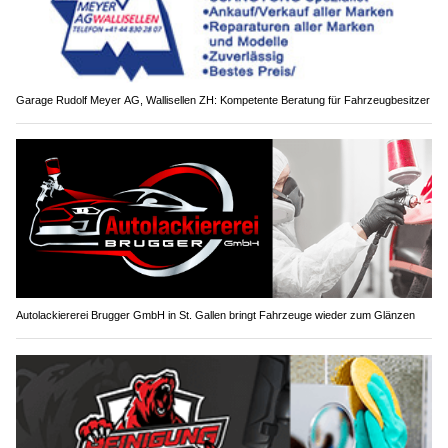
Garage Rudolf Meyer AG, Wallisellen ZH: Kompetente Beratung für Fahrzeugbesitzer
Autolackiererei Brugger GmbH in St. Gallen bringt Fahrzeuge wieder zum Glänzen