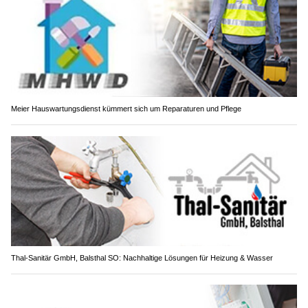
Meier Hauswartungsdienst kümmert sich um Reparaturen und Pflege
Thal-Sanitär GmbH, Balsthal SO: Nachhaltige Lösungen für Heizung & Wasser