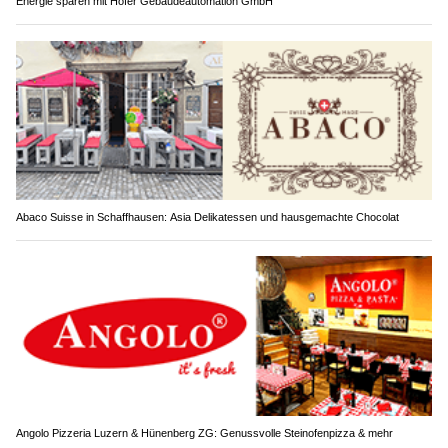
Energie sparen mit Hofer Gebäudeautomation GmbH
Abaco Suisse in Schaffhausen: Asia Delikatessen und hausgemachte Chocolat
Angolo Pizzeria Luzern & Hünenberg ZG: Genussvolle Steinofenpizza & mehr