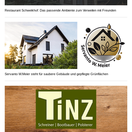
Restaurant Schweikhof: Das passende Ambiente zum Verweilen mit Freunden
Servanto W.Meier steht für saubere Gebäude und gepflegte Grünflächen