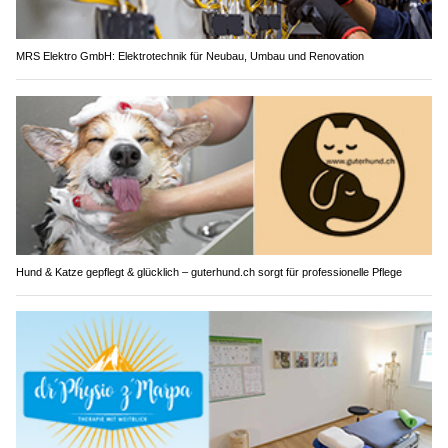
MRS Elektro GmbH: Elektrotechnik für Neubau, Umbau und Renovation
Hund & Katze gepflegt & glücklich – guterhund.ch sorgt für professionelle Pflege