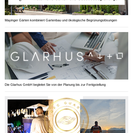
Mayinger Gärten kombiniert Gartenbau und ökologische Begrünungslösungen
Die Glarhus GmbH begleitet Sie von der Planung bis zur Fertigstellung