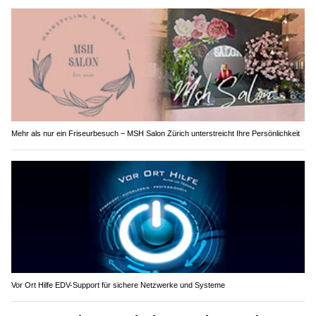
Mehr als nur ein Friseurbesuch – MSH Salon Zürich unterstreicht Ihre Persönlichkeit
Vor Ort Hilfe EDV-Support für sichere Netzwerke und Systeme