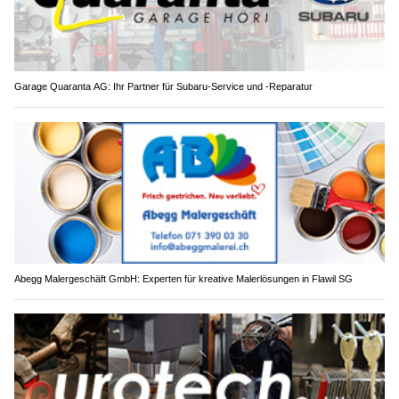
Garage Quaranta AG: Ihr Partner für Subaru-Service und -Reparatur
Abegg Malergeschäft GmbH: Experten für kreative Malerlösungen in Flawil SG