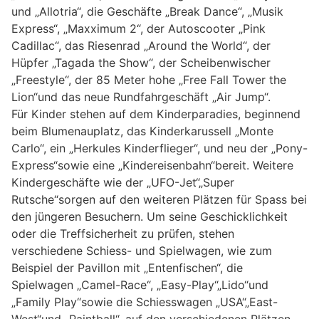
und „Allotria“, die Geschäfte „Break Dance“, „Musik
Express“, „Maxximum 2“, der Autoscooter „Pink
Cadillac“, das Riesenrad „Around the World“, der
Hüpfer „Tagada the Show“, der Scheibenwischer
„Freestyle“, der 85 Meter hohe „Free Fall Tower the
Lion“und das neue Rundfahrgeschäft „Air Jump“.
Für Kinder stehen auf dem Kinderparadies, beginnend
beim Blumenauplatz, das Kinderkarussell „Monte
Carlo“, ein „Herkules Kinderflieger“, und neu der „Pony-
Express“sowie eine „Kindereisenbahn“bereit. Weitere
Kindergeschäfte wie der „UFO-Jet“„Super
Rutsche“sorgen auf den weiteren Plätzen für Spass bei
den jüngeren Besuchern. Um seine Geschicklichkeit
oder die Treffsicherheit zu prüfen, stehen
verschiedene Schiess- und Spielwagen, wie zum
Beispiel der Pavillon mit „Entenfischen“, die
Spielwagen „Camel-Race“, „Easy-Play“„Lido“und
„Family Play“sowie die Schiesswagen „USA“„East-
West“und „Paintball“, auf den verschiedenen Plätzen