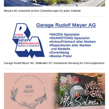
Meydra AG entwickelt sichere Zutrittslösungen für jedes Gelände
Garage Rudolf Meyer AG, Wallisellen ZH: Kompetente Beratung für Fahrzeugbesitzer