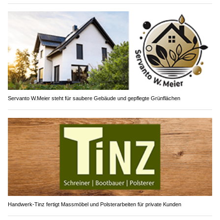
Servanto W.Meier steht für saubere Gebäude und gepflegte Grünflächen
Handwerk-Tinz fertigt Massmöbel und Polsterarbeiten für private Kunden