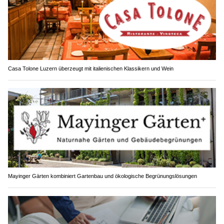
Casa Tolone Luzern überzeugt mit italienischen Klassikern und Wein
Mayinger Gärten kombiniert Gartenbau und ökologische Begrünungslösungen