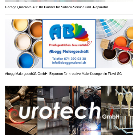
Garage Quaranta AG: Ihr Partner für Subaru-Service und -Reparatur
Abegg Malergeschäft GmbH: Experten für kreative Malerlösungen in Flawil SG