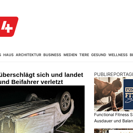
S
HAUS
ARCHITEKTUR
BUSINESS
MEDIEN
TIERE
GESUND
WELLNESS
B
überschlägt sich und landet
PUBLIREPORTAG
nd Beifahrer verletzt
Functional Fitness S
Ausdauer und Balanc