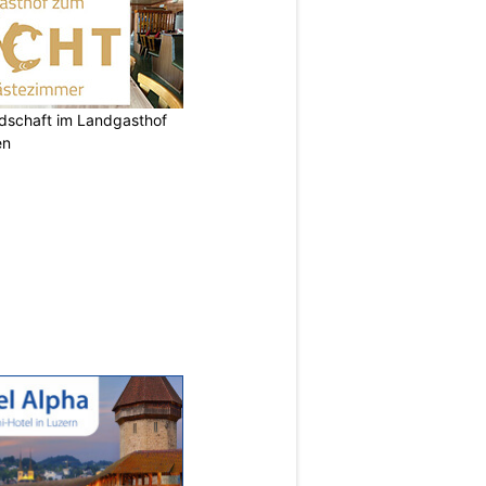
ndschaft im Landgasthof
en
N