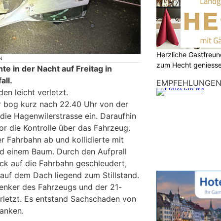
Herzliche Gastfreu
N
zum Hecht geniess
te in der Nacht auf Freitag in
all.
EMPFEHLUNGE
en leicht verletzt.
er bog kurz nach 22.40 Uhr von der
n die Hagenwilerstrasse ein. Daraufhin
or die Kontrolle über das Fahrzeug.
r Fahrbahn ab und kollidierte mit
d einem Baum. Durch den Aufprall
k auf die Fahrbahn geschleudert,
auf dem Dach liegend zum Stillstand.
enker des Fahrzeugs und der 21-
verletzt. Es entstand Sachschaden von
anken.