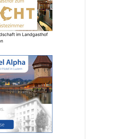
ndschaft im Landgasthof
en
N