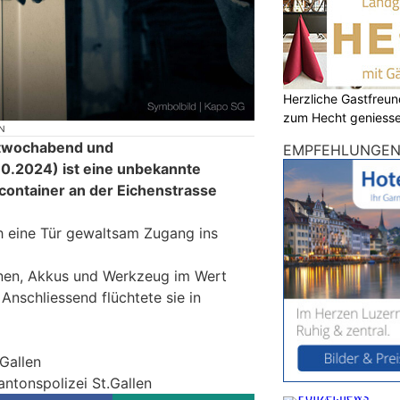
Herzliche Gastfreu
zum Hecht geniess
N
ittwochabend und
EMPFEHLUNGE
0.2024) ist eine unbekannte
ucontainer an der Eichenstrasse
ch eine Tür gewaltsam Zugang ins
inen, Akkus und Werkzeug im Wert
Anschliessend flüchtete sie in
.Gallen
antonspolizei St.Gallen