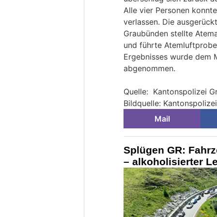
Alle vier Personen konnt
verlassen. Die ausgerückt
Graubünden stellte Atema
und führte Atemluftprobe
Ergebnisses wurde dem M
abgenommen.
Quelle: Kantonspolizei 
Bildquelle: Kantonspoliz
Mail
Splügen GR: Fahrz
– alkoholisierter L