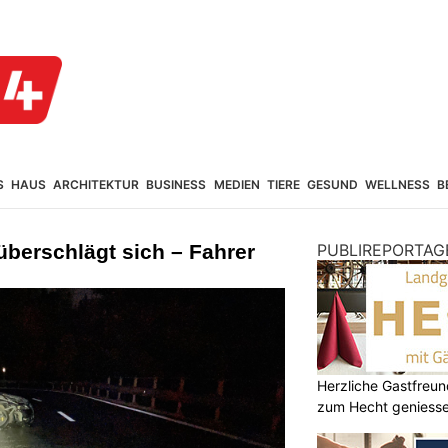
S
HAUS
ARCHITEKTUR
BUSINESS
MEDIEN
TIERE
GESUND
WELLNESS
B
überschlägt sich – Fahrer
PUBLIREPORTAG
Herzliche Gastfreu
zum Hecht geniess