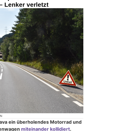
 Lenker verletzt
ON
rava ein überholendes Motorrad und
nenwagen
miteinander kollidiert
.