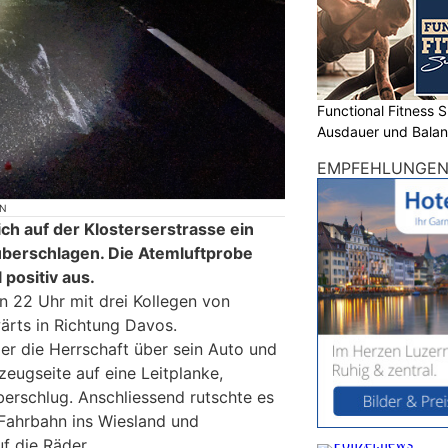
Functional Fitness S
Ausdauer und Balanc
EMPFEHLUNGE
ON
h auf der Klosterserstrasse ein
überschlagen. Die Atemluftprobe
 positiv aus.
n 22 Uhr mit drei Kollegen von
rts in Richtung Davos.
er die Herrschaft über sein Auto und
eugseite auf eine Leitplanke,
erschlug. Anschliessend rutschte es
Fahrbahn ins Wiesland und
f die Räder.