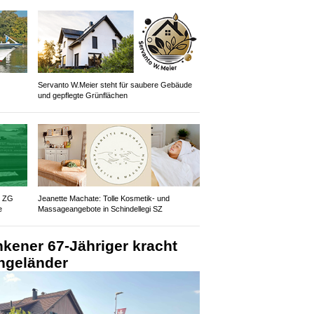
Servanto W.Meier steht für saubere Gebäude
und gepflegte Grünflächen
z ZG
Jeanette Machate: Tolle Kosmetik- und
e
Massageangebote in Schindellegi SZ
kener 67-Jähriger kracht
engeländer