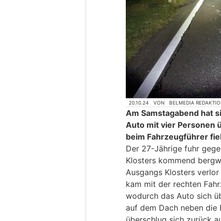
20.10.24
VON
BELMEDIA REDAKTI
Am Samstagabend hat sic
Auto mit vier Personen 
beim Fahrzeugführer fiel
Der 27-Jährige fuhr gege
Klosters kommend bergwä
Ausgangs Klosters verlor 
kam mit der rechten Fahrz
wodurch das Auto sich üb
auf dem Dach neben die 
überschlug sich zurück au