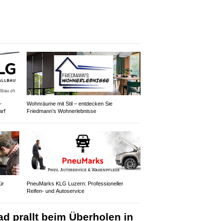
–
Wohnräume mit Stil – entdecken Sie
arf
Friedmann’s Wohnerlebnisse
ür
PneuMarks KLG Luzern: Professioneller
Reifen- und Autoservice
d prallt beim Überholen in