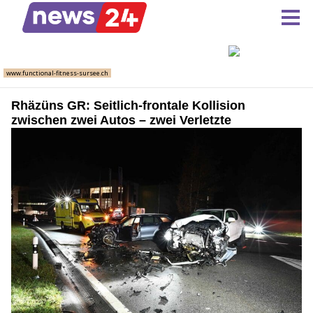
Rhäzüns GR: Seitlich-frontale Kollision
zwischen zwei Autos – zwei Verletzte