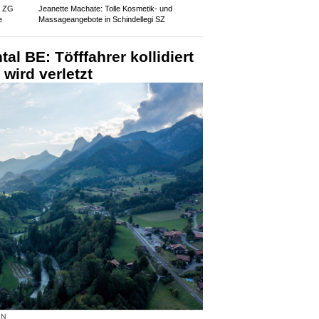
z ZG
Jeanette Machate: Tolle Kosmetik- und
e
Massageangebote in Schindellegi SZ
l BE: Töfffahrer kollidiert
wird verletzt
ON