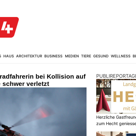
S
HAUS
ARCHITEKTUR
BUSINESS
MEDIEN
TIERE
GESUND
WELLNESS
B
dfahrerin bei Kollision auf
PUBLIREPORTAG
 schwer verletzt
Herzliche Gastfreu
zum Hecht geniess