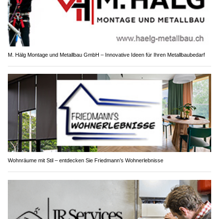
M. Hälg Montage und Metallbau GmbH – Innovative Ideen für Ihren Metallbaubedarf
Wohnräume mit Stil – entdecken Sie Friedmann’s Wohnerlebnisse