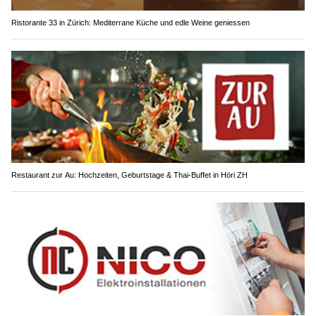
Ristorante 33 in Zürich: Mediterrane Küche und edle Weine geniessen
Restaurant zur Au: Hochzeiten, Geburtstage & Thai-Buffet in Höri ZH