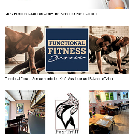
NICO Elektroinstallationen GmbH: Ihr Partner für Elektroarbeiten
Functional Fitness Sursee kombiniert Kraft, Ausdauer und Balance effizient