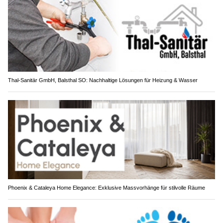
Thal-Sanitär GmbH, Balsthal SO: Nachhaltige Lösungen für Heizung & Wasser
Phoenix & Cataleya Home Elegance: Exklusive Massvorhänge für stilvolle Räume