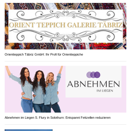
Orientteppich Täbriz GmbH: Ihr Profi für Orientteppiche
Abnehmen im Liegen S. Flury in Solothurn: Entspannt Fettzellen reduzieren