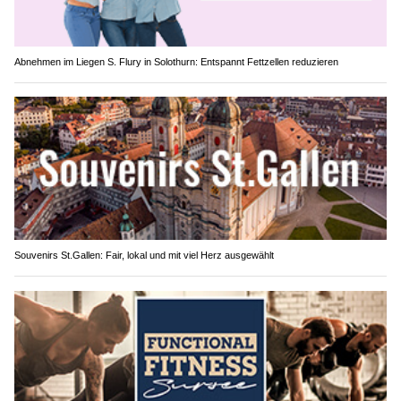
Abnehmen im Liegen S. Flury in Solothurn: Entspannt Fettzellen reduzieren
Souvenirs St.Gallen: Fair, lokal und mit viel Herz ausgewählt