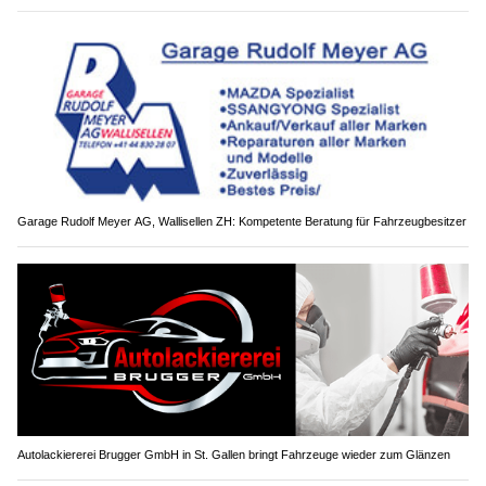
Garage Rudolf Meyer AG, Wallisellen ZH: Kompetente Beratung für Fahrzeugbesitzer
Autolackiererei Brugger GmbH in St. Gallen bringt Fahrzeuge wieder zum Glänzen