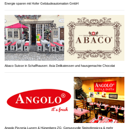
Energie sparen mit Hofer Gebäudeautomation GmbH
Abaco Suisse in Schaffhausen: Asia Delikatessen und hausgemachte Chocolat
Angolo Pizzeria Luzern & Hünenberg ZG: Genussvolle Steinofenpizza & mehr