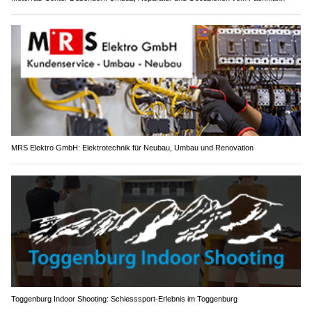
MRS Elektro GmbH: Elektrotechnik für Neubau, Umbau und Renovation
Toggenburg Indoor Shooting: Schiesssport-Erlebnis im Toggenburg