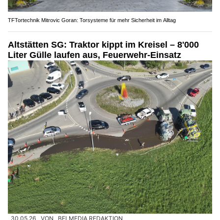
TFTortechnik Mitrovic Goran: Torsysteme für mehr Sicherheit im Alltag
Altstätten SG: Traktor kippt im Kreisel – 8'000
Liter Gülle laufen aus, Feuerwehr-Einsatz
30.05.26
VON
BELMEDIA REDAKTION