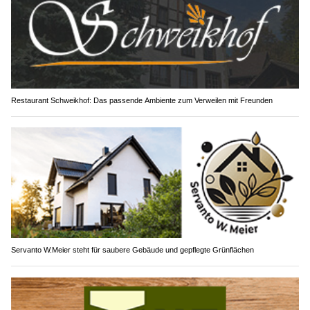
Restaurant Schweikhof: Das passende Ambiente zum Verweilen mit Freunden
Servanto W.Meier steht für saubere Gebäude und gepflegte Grünflächen