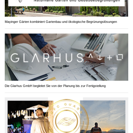
Mayinger Gärten kombiniert Gartenbau und ökologische Begrünungslösungen
Die Glarhus GmbH begleitet Sie von der Planung bis zur Fertigstellung