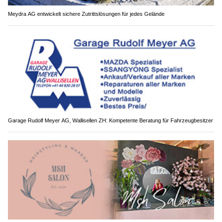
Meydra AG entwickelt sichere Zutrittslösungen für jedes Gelände
Garage Rudolf Meyer AG, Wallisellen ZH: Kompetente Beratung für Fahrzeugbesitzer