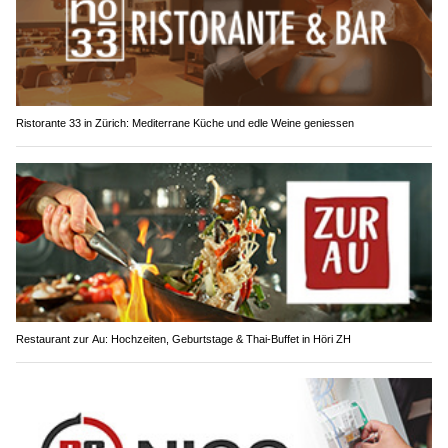
Ristorante 33 in Zürich: Mediterrane Küche und edle Weine geniessen
Restaurant zur Au: Hochzeiten, Geburtstage & Thai-Buffet in Höri ZH