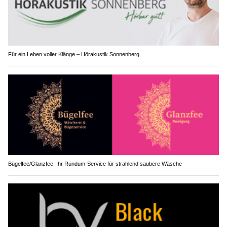
Für ein Leben voller Klänge – Hörakustik Sonnenberg
Bügelfee/Glanzfee: Ihr Rundum-Service für strahlend saubere Wäsche