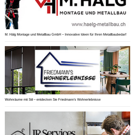
M. Hälg Montage und Metallbau GmbH – Innovative Ideen für Ihren Metallbaubedarf
Wohnräume mit Stil – entdecken Sie Friedmann’s Wohnerlebnisse