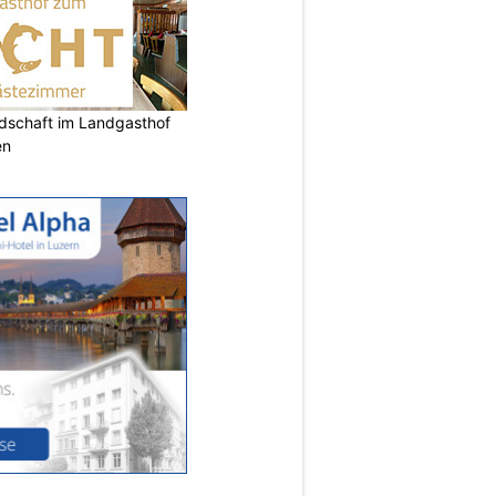
ndschaft im Landgasthof
en
N