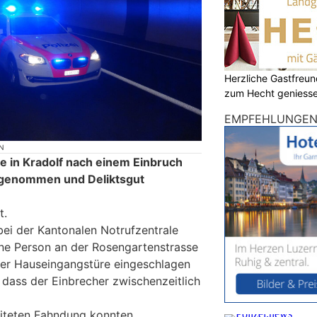
Herzliche Gastfreu
zum Hecht geniess
EMPFEHLUNGE
N
 in Kradolf nach einem Einbruch
stgenommen und Deliktsgut
t.
bei der Kantonalen Notrufzentrale
ine Person an der Rosengartenstrasse
iner Hauseingangstüre eingeschlagen
 dass der Einbrecher zwischenzeitlich
eiteten Fahndung konnten