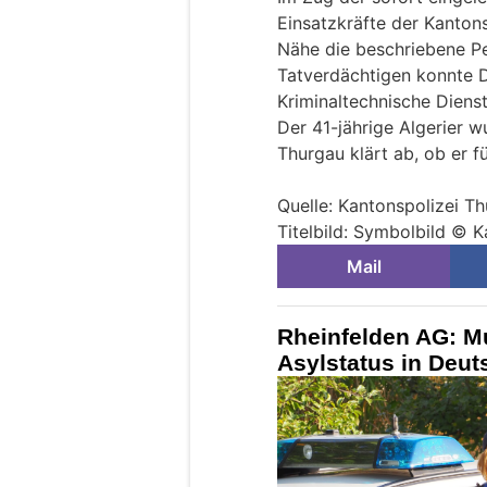
Einsatzkräfte der Kanton
Nähe die beschriebene P
Tatverdächtigen konnte D
Kriminaltechnische Dienst
Der 41-jährige Algerier w
Thurgau klärt ab, ob er f
Quelle: Kantonspolizei T
Titelbild: Symbolbild © 
Mail
Rheinfelden AG: M
Asylstatus in Deu