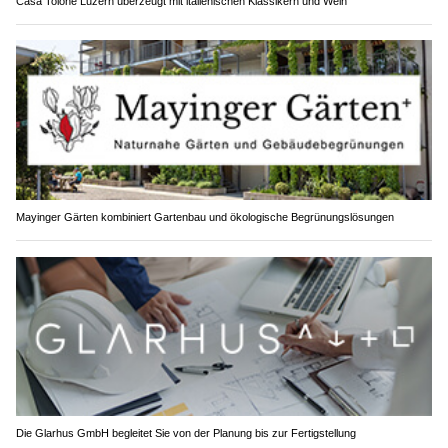
Casa Tolone Luzern überzeugt mit italienischen Klassikern und Wein
Mayinger Gärten kombiniert Gartenbau und ökologische Begrünungslösungen
Die Glarhus GmbH begleitet Sie von der Planung bis zur Fertigstellung