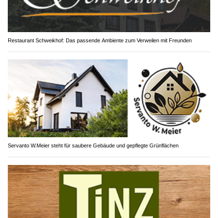
Restaurant Schweikhof: Das passende Ambiente zum Verweilen mit Freunden
Servanto W.Meier steht für saubere Gebäude und gepflegte Grünflächen