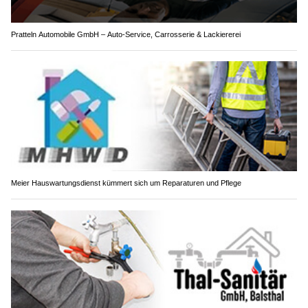
Pratteln Automobile GmbH – Auto-Service, Carrosserie & Lackiererei
Meier Hauswartungsdienst kümmert sich um Reparaturen und Pflege