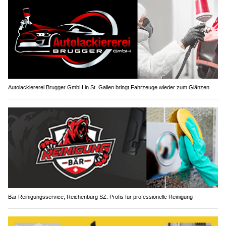
Autolackiererei Brugger GmbH in St. Gallen bringt Fahrzeuge wieder zum Glänzen
Bär Reinigungsservice, Reichenburg SZ: Profis für professionelle Reinigung