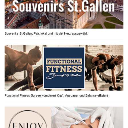
Souvenirs St.Gallen: Fair, lokal und mit viel Herz ausgewählt
Functional Fitness Sursee kombiniert Kraft, Ausdauer und Balance effizient