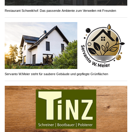
Restaurant Schweikhof: Das passende Ambiente zum Verweilen mit Freunden
Servanto W.Meier steht für saubere Gebäude und gepflegte Grünflächen