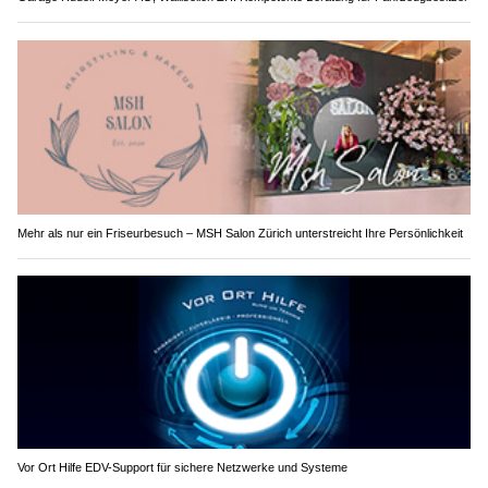
Mehr als nur ein Friseurbesuch – MSH Salon Zürich unterstreicht Ihre Persönlichkeit
Vor Ort Hilfe EDV-Support für sichere Netzwerke und Systeme