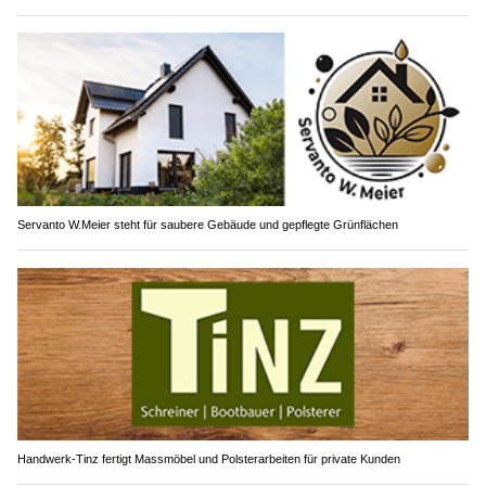
Servanto W.Meier steht für saubere Gebäude und gepflegte Grünflächen
Handwerk-Tinz fertigt Massmöbel und Polsterarbeiten für private Kunden