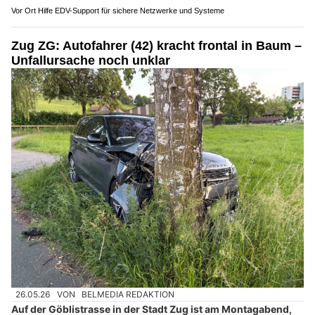
Vor Ort Hilfe EDV-Support für sichere Netzwerke und Systeme
Zug ZG: Autofahrer (42) kracht frontal in Baum –
Unfallursache noch unklar
26.05.26
VON
BELMEDIA REDAKTION
Auf der Göblistrasse in der Stadt Zug ist am Montagabend,