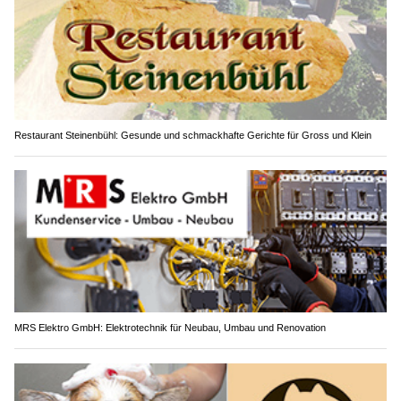
Restaurant Steinenbühl: Gesunde und schmackhafte Gerichte für Gross und Klein
MRS Elektro GmbH: Elektrotechnik für Neubau, Umbau und Renovation