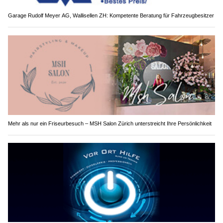
Garage Rudolf Meyer AG, Wallisellen ZH: Kompetente Beratung für Fahrzeugbesitzer
Mehr als nur ein Friseurbesuch – MSH Salon Zürich unterstreicht Ihre Persönlichkeit