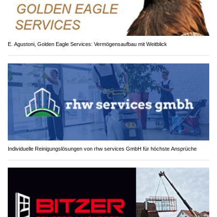
E. Agustoni, Golden Eagle Services: Vermögensaufbau mit Weitblick
Individuelle Reinigungslösungen von rhw services GmbH für höchste Ansprüche