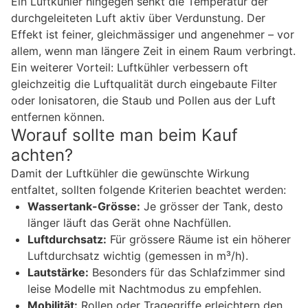
Ein Luftkühler hingegen senkt die Temperatur der
durchgeleiteten Luft aktiv über Verdunstung. Der
Effekt ist feiner, gleichmässiger und angenehmer – vor
allem, wenn man längere Zeit in einem Raum verbringt.
Ein weiterer Vorteil: Luftkühler verbessern oft
gleichzeitig die Luftqualität durch eingebaute Filter
oder Ionisatoren, die Staub und Pollen aus der Luft
entfernen können.
Worauf sollte man beim Kauf
achten?
Damit der Luftkühler die gewünschte Wirkung
entfaltet, sollten folgende Kriterien beachtet werden:
Wassertank-Grösse:
Je grösser der Tank, desto
länger läuft das Gerät ohne Nachfüllen.
Luftdurchsatz:
Für grössere Räume ist ein höherer
Luftdurchsatz wichtig (gemessen in m³/h).
Lautstärke:
Besonders für das Schlafzimmer sind
leise Modelle mit Nachtmodus zu empfehlen.
Mobilität:
Rollen oder Tragegriffe erleichtern den