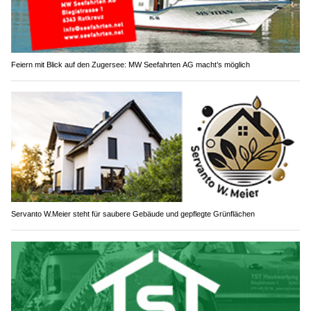
Feiern mit Blick auf den Zugersee: MW Seefahrten AG macht’s möglich
Servanto W.Meier steht für saubere Gebäude und gepflegte Grünflächen