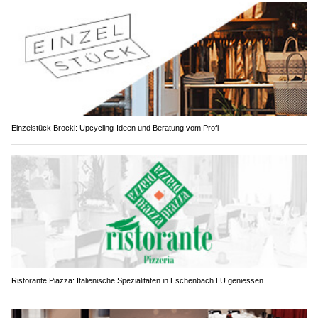
Einzelstück Brocki: Upcycling-Ideen und Beratung vom Profi
Ristorante Piazza: Italienische Spezialitäten in Eschenbach LU geniessen