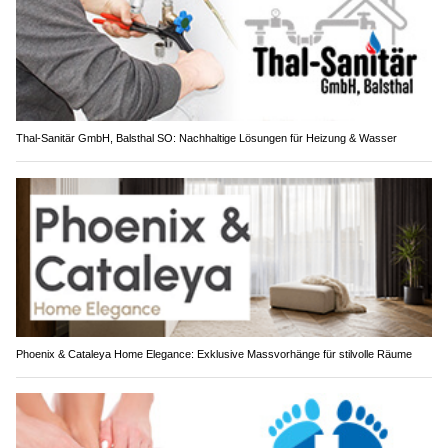
Thal-Sanitär GmbH, Balsthal SO: Nachhaltige Lösungen für Heizung & Wasser
Phoenix & Cataleya Home Elegance: Exklusive Massvorhänge für stilvolle Räume