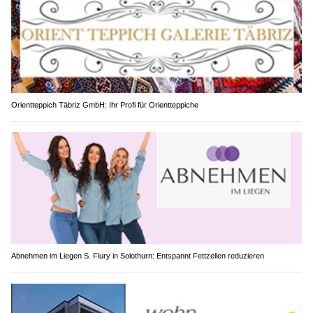
Orientteppich Täbriz GmbH: Ihr Profi für Orientteppiche
Abnehmen im Liegen S. Flury in Solothurn: Entspannt Fettzellen reduzieren