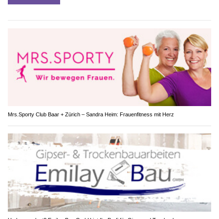
Mrs.Sporty Club Baar + Zürich – Sandra Heim: Frauenfitness mit Herz