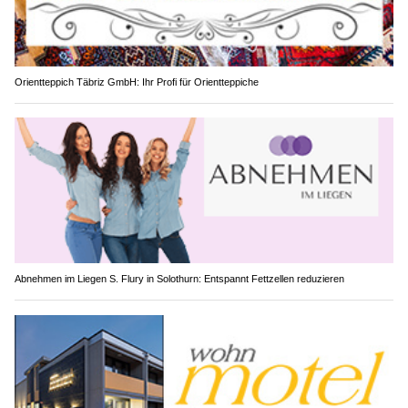
Orientteppich Täbriz GmbH: Ihr Profi für Orientteppiche
Abnehmen im Liegen S. Flury in Solothurn: Entspannt Fettzellen reduzieren