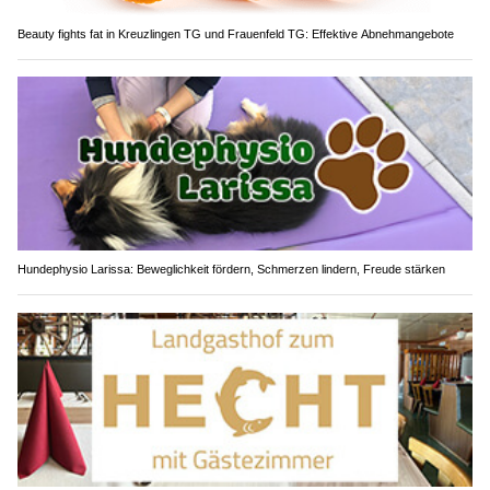
Beauty fights fat in Kreuzlingen TG und Frauenfeld TG: Effektive Abnehmangebote
Hundephysio Larissa: Beweglichkeit fördern, Schmerzen lindern, Freude stärken