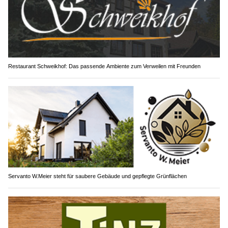
Restaurant Schweikhof: Das passende Ambiente zum Verweilen mit Freunden
Servanto W.Meier steht für saubere Gebäude und gepflegte Grünflächen