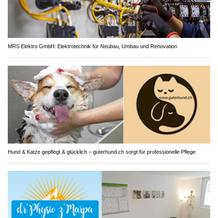
MRS Elektro GmbH: Elektrotechnik für Neubau, Umbau und Renovation
Hund & Katze gepflegt & glücklich – guterhund.ch sorgt für professionelle Pflege