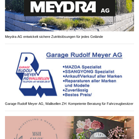
Meydra AG entwickelt sichere Zutrittslösungen für jedes Gelände
Garage Rudolf Meyer AG, Wallisellen ZH: Kompetente Beratung für Fahrzeugbesitzer