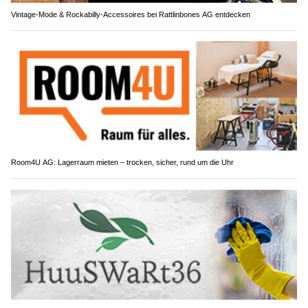
Vintage-Mode & Rockabilly-Accessoires bei Rattlinbones AG entdecken
Room4U AG: Lagerraum mieten – trocken, sicher, rund um die Uhr