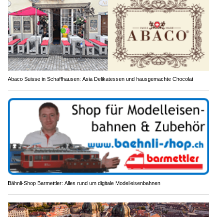
Abaco Suisse in Schaffhausen: Asia Delikatessen und hausgemachte Chocolat
Bähnli-Shop Barmettler: Alles rund um digitale Modelleisenbahnen