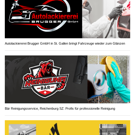
Autolackiererei Brugger GmbH in St. Gallen bringt Fahrzeuge wieder zum Glänzen
Bär Reinigungsservice, Reichenburg SZ: Profis für professionelle Reinigung