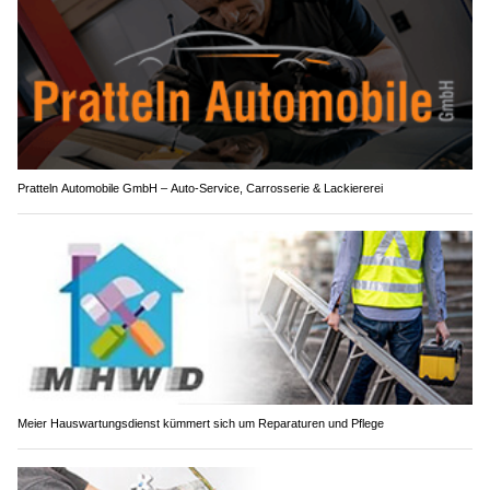
Pratteln Automobile GmbH – Auto-Service, Carrosserie & Lackiererei
Meier Hauswartungsdienst kümmert sich um Reparaturen und Pflege