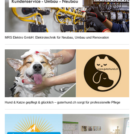
MRS Elektro GmbH: Elektrotechnik für Neubau, Umbau und Renovation
Hund & Katze gepflegt & glücklich – guterhund.ch sorgt für professionelle Pflege