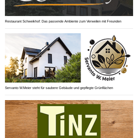
Restaurant Schweikhof: Das passende Ambiente zum Verweilen mit Freunden
Servanto W.Meier steht für saubere Gebäude und gepflegte Grünflächen