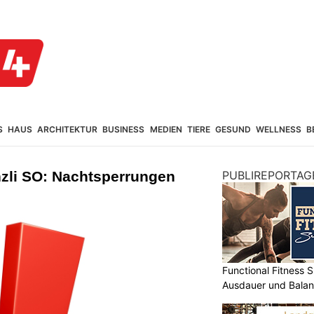
S
HAUS
ARCHITEKTUR
BUSINESS
MEDIEN
TIERE
GESUND
WELLNESS
B
nzli SO: Nachtsperrungen
PUBLIREPORTAG
Functional Fitness S
Ausdauer und Balanc