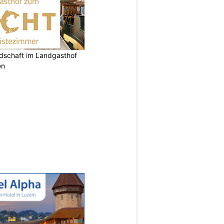
ndschaft im Landgasthof
en
N