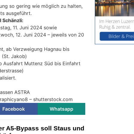
ng so gering wie möglich zu halten,
ts ausgeführt.
 Schänzli:
nstag, 11. Juni 2024 sowie
ttwoch, 12. Juni 2024 – jeweils von 20
nt, ab Verzweigung Hagnau bis
 (St. Jakob)
ab Ausfahrt Muttenz Süd bis Einfahrt
derstrasse)
isiert.
trassen ASTRA
Graphicyano8 – shutterstock.com
Facebook
Whatsapp
r A5-Bypass soll Staus und