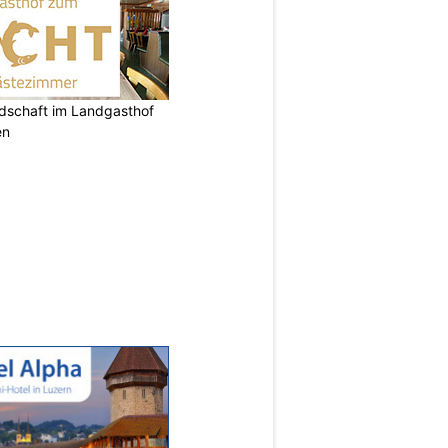
ndschaft im Landgasthof
en
N