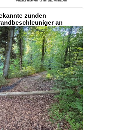
Verputzarbeiten für Ihr Bauvorhaben
ekannte zünden
andbeschleuniger an