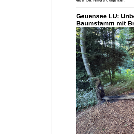
entrümpelt, reinigt und organisiert
Geuensee LU: Unb
Baumstamm mit Br