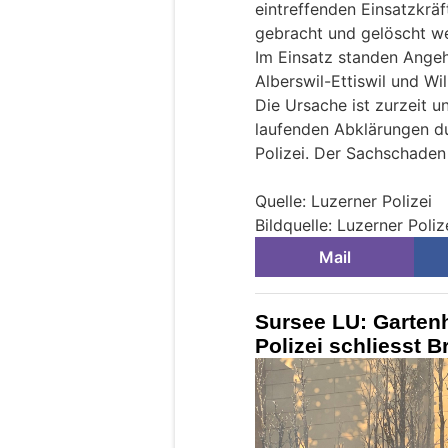
eintreffenden Einsatzkräf
gebracht und gelöscht we
Im Einsatz standen Ange
Alberswil-Ettiswil und Wil
Die Ursache ist zurzeit 
laufenden Abklärungen du
Polizei. Der Sachschaden
Quelle: Luzerner Polizei
Bildquelle: Luzerner Poliz
Mail
Sursee LU: Gartenh
Polizei schliesst B