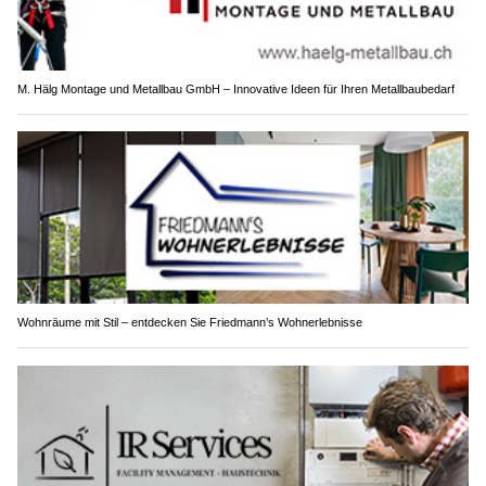
M. Hälg Montage und Metallbau GmbH – Innovative Ideen für Ihren Metallbaubedarf
Wohnräume mit Stil – entdecken Sie Friedmann’s Wohnerlebnisse