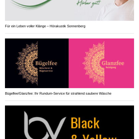
Für ein Leben voller Klänge – Hörakustik Sonnenberg
Bügelfee/Glanzfee: Ihr Rundum-Service für strahlend saubere Wäsche