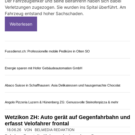
Gönnen Sie sich eine Auszeit im Restaurant Meierhöfli
Fux-Träff Restaurant: Jetzt Tisch reservieren und regional essen
Professionell gereinigt – mit Saubere Tropfen aus der Region
Heiden AR: Veteranenauto stürzt Böschung
hinunter – zwei Verletzte
28.06.26
VON
BELMEDIA REDAKTION
Am Samstag, 27. Juni 2026, ist es in Heiden zu einem
Selbstunfall mit einem Veteranenfahrzeug gekommen.
Der Fahrzeuglenker und seine Beifahrerin haben sich dabei
Verletzungen zugezogen. Sie wurden ins Spital überführt. Am
Fahrzeug entstand hoher Sachschaden.
Weiterlesen