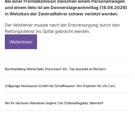
Fussdienst.ch: Professionelle mobile Pediküre in Olten SO
Energie sparen mit Hofer Gebäudeautomation GmbH
Abaco Suisse in Schaffhausen: Asia Delikatessen und hausgemachte Chocolat
Angolo Pizzeria Luzern & Hünenberg ZG: Genussvolle Steinofenpizza & mehr
Wetzikon ZH: Auto gerät auf Gegenfahrbahn und
erfasst Velofahrer frontal
18.06.26
VON
BELMEDIA REDAKTION
Bei einer Frontalkollision zwischen einem Personenwagen
und einem Velo ist am Donnerstagnachmittag (18.06.2026)
in Wetzikon der Zweiradfahrer schwer verletzt worden.
Der Velofahrer musste nach der Erstversorgung durch den
Rettungsdienst ins Spital gebracht werden.