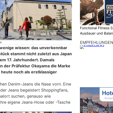
Functional Fitness S
Ausdauer und Balanc
EMPFEHLUNGE
ON
 wenige wissen: das unverkennbar
stück stammt nicht zuletzt aus Japan
dem 17. Jahrhundert. Damals
a in der Präfektur Okayama die Marke
t heute noch als erstklassiger
chen Denim-Jeans die Nase vorn. Eine
der Jeans begeistert Shoppingfans,
inalort suchen, genauso wie
 ihre eigene Jeans-Hose oder -Tasche