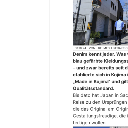
30.10.24
VON
BELMEDIA REDAKTI
Denim kennt jeder. Was
blau gefärbte Kleidungs
– und zwar bereits seit 
etablierte sich in Kojim
„Made in Kojima“ und gil
Qualitätsstandard.
Bis dato hat Japan in Sa
Reise zu den Ursprüngen 
die das Original am Orig
Gestaltungsfreudige, die
fertigen wollen.