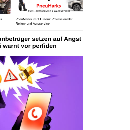
ür
PneuMarks KLG Luzern: Professioneller
Reifen- und Autoservice
onbetrüger setzen auf Angst
i warnt vor perfiden