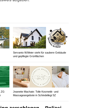
Servanto W.Meier steht für saubere Gebäude
und gepflegte Grünflächen
z ZG
Jeanette Machate: Tolle Kosmetik- und
e
Massageangebote in Schindellegi SZ
ing zerschlagen – Polizei