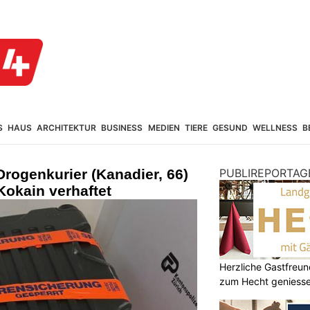
S
HAUS
ARCHITEKTUR
BUSINESS
MEDIEN
TIERE
GESUND
WELLNESS
B
Drogenkurier (Kanadier, 66)
PUBLIREPORTAG
Kokain verhaftet
Herzliche Gastfreu
zum Hecht geniess