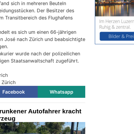
and sich in mehreren Beuteln
eidungsstücken. Der Besitzer des
im Transitbereich des Flughafens
delt es sich um einen 66-jährigen
an José nach Zürich und beabsichtigte
gen.
urier wurde nach der polizeilichen
gen Staatsanwaltschaft zugeführt.
rich
i Zürich
Facebook
Whatsapp
runkener Autofahrer kracht
rzeug