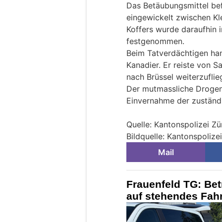
Das Betäubungsmittel bef
eingewickelt zwischen Kl
Koffers wurde daraufhin 
festgenommen.
Beim Tatverdächtigen han
Kanadier. Er reiste von S
nach Brüssel weiterzuflie
Der mutmassliche Drogenk
Einvernahme der zuständi
Quelle: Kantonspolizei Zü
Bildquelle: Kantonspolize
Mail
Frauenfeld TG: Bet
auf stehendes Fah