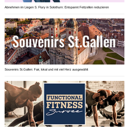
Abnehmen im Liegen S. Flury in Solothurn: Entspannt Fettzellen reduzieren
Souvenirs St.Gallen: Fair, lokal und mit viel Herz ausgewählt