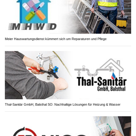
Meier Hauswartungsdienst kümmert sich um Reparaturen und Pflege
Thal-Sanitär GmbH, Balsthal SO: Nachhaltige Lösungen für Heizung & Wasser