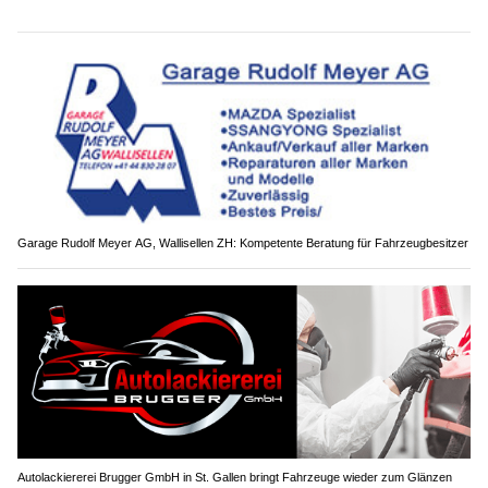
Garage Rudolf Meyer AG, Wallisellen ZH: Kompetente Beratung für Fahrzeugbesitzer
Autolackiererei Brugger GmbH in St. Gallen bringt Fahrzeuge wieder zum Glänzen