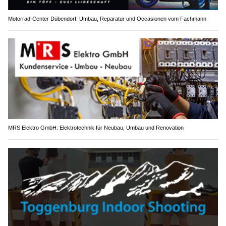
Motorrad-Center Dübendorf: Umbau, Reparatur und Occasionen vom Fachmann
MRS Elektro GmbH: Elektrotechnik für Neubau, Umbau und Renovation