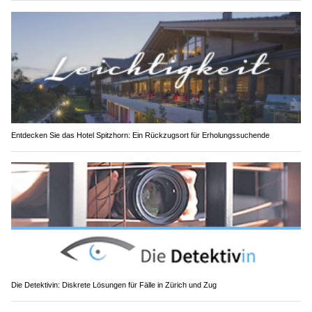
Entdecken Sie das Hotel Spitzhorn: Ein Rückzugsort für Erholungssuchende
Die Detektivin: Diskrete Lösungen für Fälle in Zürich und Zug