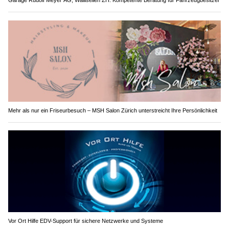
Mehr als nur ein Friseurbesuch – MSH Salon Zürich unterstreicht Ihre Persönlichkeit
Vor Ort Hilfe EDV-Support für sichere Netzwerke und Systeme