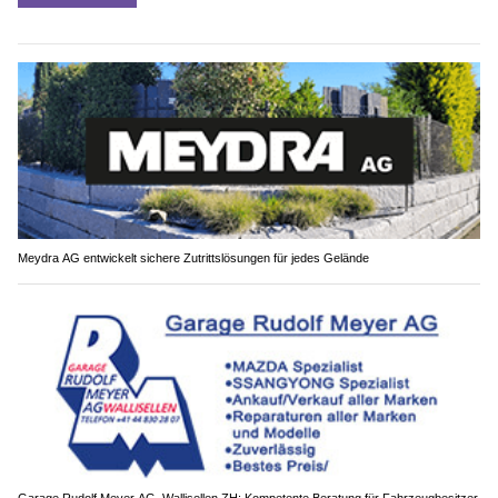
Meydra AG entwickelt sichere Zutrittslösungen für jedes Gelände
Garage Rudolf Meyer AG, Wallisellen ZH: Kompetente Beratung für Fahrzeugbesitzer