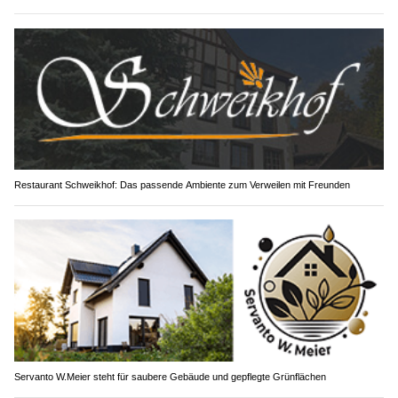
Restaurant Schweikhof: Das passende Ambiente zum Verweilen mit Freunden
Servanto W.Meier steht für saubere Gebäude und gepflegte Grünflächen