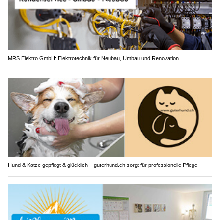
MRS Elektro GmbH: Elektrotechnik für Neubau, Umbau und Renovation
Hund & Katze gepflegt & glücklich – guterhund.ch sorgt für professionelle Pflege