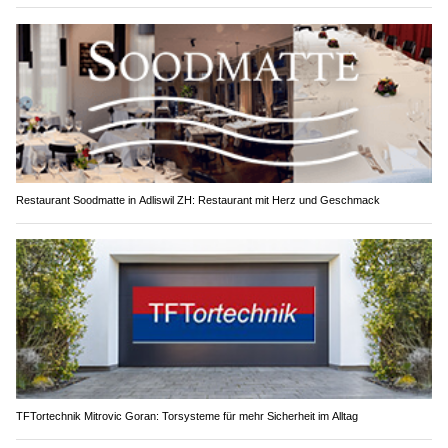
Restaurant Soodmatte in Adliswil ZH: Restaurant mit Herz und Geschmack
TFTortechnik Mitrovic Goran: Torsysteme für mehr Sicherheit im Alltag