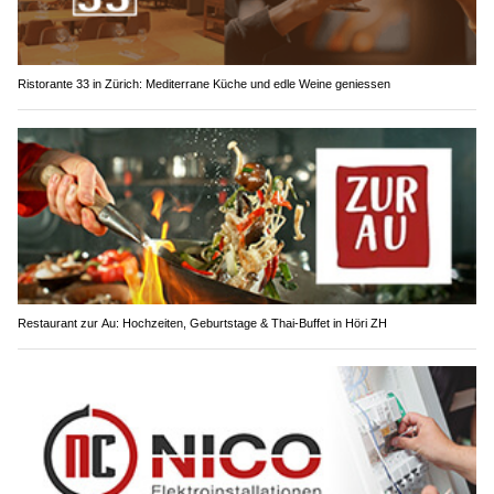
Ristorante 33 in Zürich: Mediterrane Küche und edle Weine geniessen
Restaurant zur Au: Hochzeiten, Geburtstage & Thai-Buffet in Höri ZH