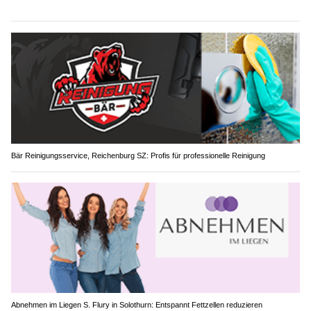
Bär Reinigungsservice, Reichenburg SZ: Profis für professionelle Reinigung
Abnehmen im Liegen S. Flury in Solothurn: Entspannt Fettzellen reduzieren