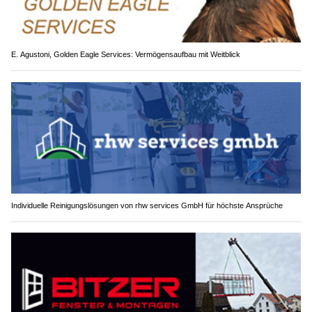
E. Agustoni, Golden Eagle Services: Vermögensaufbau mit Weitblick
Individuelle Reinigungslösungen von rhw services GmbH für höchste Ansprüche