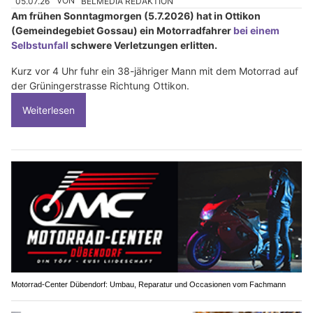
05.07.26
VON
BELMEDIA REDAKTION
Am frühen Sonntagmorgen (5.7.2026) hat in Ottikon
(Gemeindegebiet Gossau) ein Motorradfahrer
bei einem
Selbstunfall
schwere Verletzungen erlitten.
Kurz vor 4 Uhr fuhr ein 38-jähriger Mann mit dem Motorrad auf
der Grüningerstrasse Richtung Ottikon.
Weiterlesen
Motorrad-Center Dübendorf: Umbau, Reparatur und Occasionen vom Fachmann