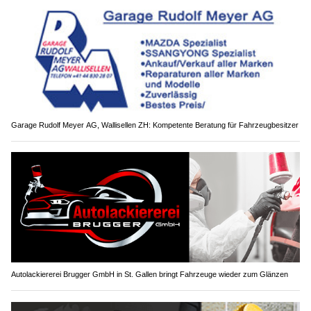
Garage Rudolf Meyer AG, Wallisellen ZH: Kompetente Beratung für Fahrzeugbesitzer
Autolackiererei Brugger GmbH in St. Gallen bringt Fahrzeuge wieder zum Glänzen