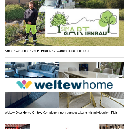
Simart Gartenbau GmbH, Brugg AG: Gartenpflege optimieren
Weltew Diva Home GmbH: Komplette Innenraumgestaltung mit individuellem Flair