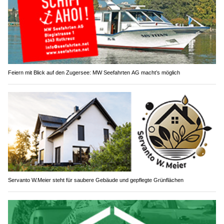
Feiern mit Blick auf den Zugersee: MW Seefahrten AG macht’s möglich
Servanto W.Meier steht für saubere Gebäude und gepflegte Grünflächen