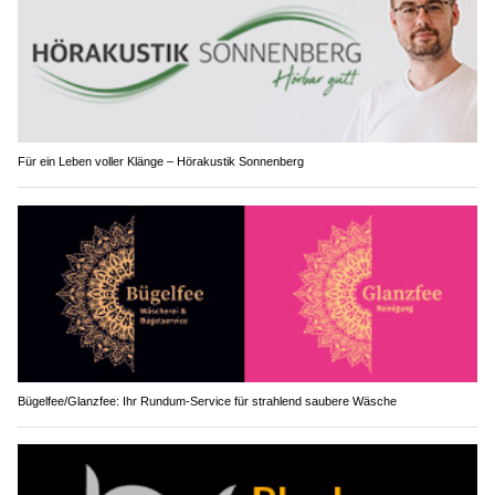
Für ein Leben voller Klänge – Hörakustik Sonnenberg
Bügelfee/Glanzfee: Ihr Rundum-Service für strahlend saubere Wäsche